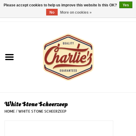
Please accept cookies to help us improve this website Is this OK?
Yes
No
More on cookies »
0 Items - €0,00
Home
Dames/Women
Heren/Men
Kinderen/Kids
Accessoires/Accessories
White Stone Scheerzeep
HOME
/
WHITE STONE SCHEERZEEP
Cadeaubon/giftvouchers
Laatste stuks!/Last items!